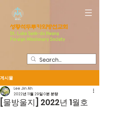
​성황석두루카외방선교회
S
t. Luke Seo
k-du Hwang
Foreign Missionary Society
게시물
Lee Jin Ah
2022년 11월 29일
0분 분량
[물방울지] 2022년 1월호