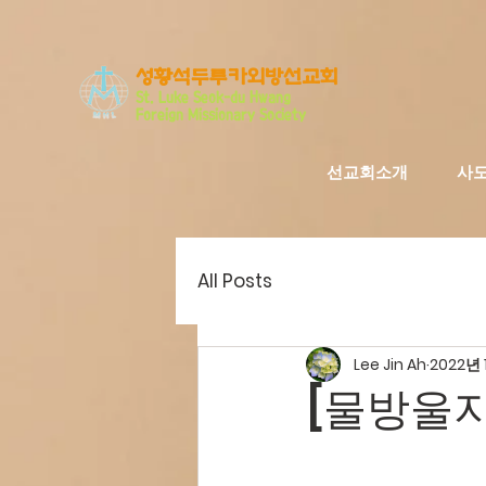
​성황석두루카외방선교회
S
t. Luke Seo
k-du Hwang
Foreign Missionary Society
선교회소개
사
All Posts
Lee Jin Ah
2022년 
[물방울지