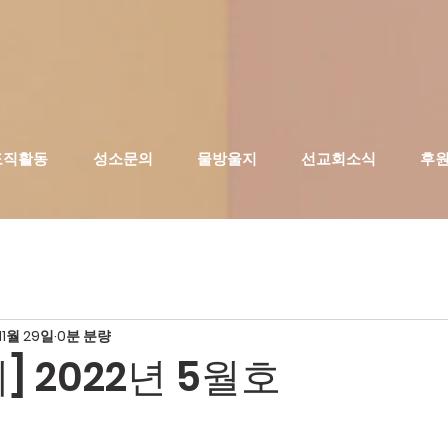
도직활동
성소문의
물방울지
선교회소식
후
11월 29일
0분 분량
] 2022년 5월호