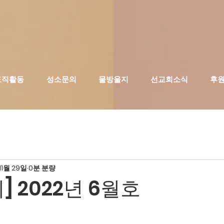
도직활동
성소문의
물방울지
선교회소식
후
11월 29일
0분 분량
] 2022년 6월호