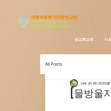
​성황석두루카외방선교회
S
t. Luke Seo
k-du Hwang
Foreign Missionary Society
선교회소개
사
All Posts
Lee Jin Ah
2022년 
[물방울지