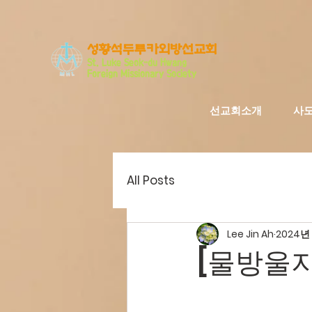
​성황석두루카외방선교회
S
t. Luke Seo
k-du Hwang
Foreign Missionary Society
선교회소개
사
All Posts
Lee Jin Ah
2024년 
[물방울지