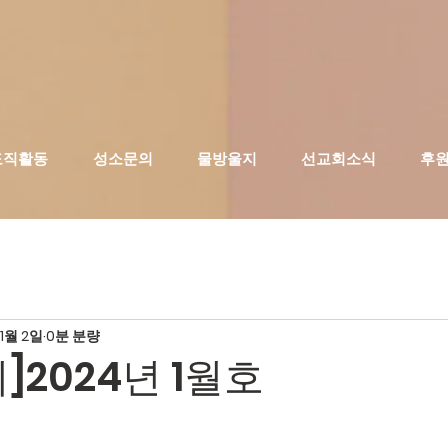
도직활동
성소문의
물방울지
선교회소식
후
1월 2일
0분 분량
]2024년 1월호