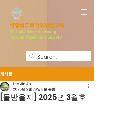
​성황석두루카외방선교회
S
t. Luke Seo
k-du Hwang
Foreign Missionary Society
게시물
Lee Jin Ah
2025년 2월 28일
0분 분량
[물방울지] 2025년 3월호