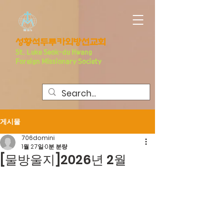
​성황석두루카외방선교회
S
t. Luke Seo
k-du Hwang
Foreign Missionary Society
게시물
706domini
1월 27일
0분 분량
[물방울지]2026년 2월