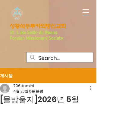
​성황석두루카외방선교회
S
t. Luke Seo
k-du Hwang
Foreign Missionary Society
게시물
706domini
4월 23일
0분 분량
[물방울지]2026년 5월