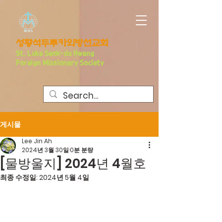
​성황석두루카외방선교회
S
t. Luke Seo
k-du Hwang
Foreign Missionary Society
게시물
Lee Jin Ah
2024년 3월 30일
0분 분량
[물방울지] 2024년 4월호
최종 수정일:
2024년 5월 4일