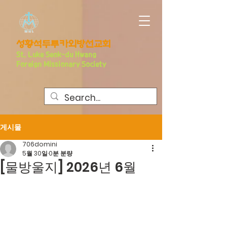
​성황석두루카외방선교회
S
t. Luke Seo
k-du Hwang
Foreign Missionary Society
게시물
706domini
5월 30일
0분 분량
[물방울지] 2026년 6월