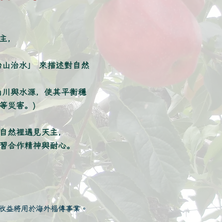
主，
治山治水」 來描述對自然
山川與水源，使其平衡穩
等災害。)
自然裡遇見天主，
習合作精神與耐心。
收益將用於海外福傳事業。