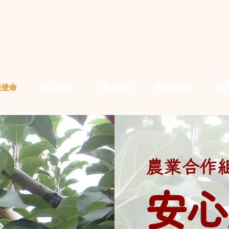
徒使命
聖召諮詢
一滴水通訊
傳教會動態
贊
農業合作
安心