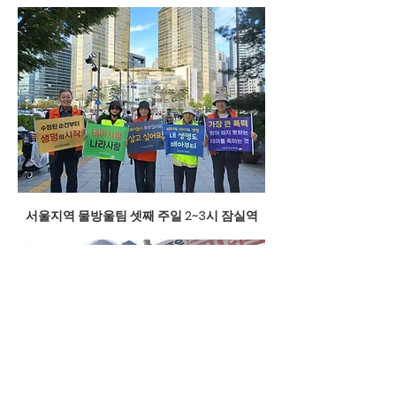
서울지역 물방울팀 셋째 주일 2~3시 잠실역
St. Luke Seok-du Hwang
Foreign Missionary Society
| Email:
lukesr@hanmail.net
| Tel:
043-